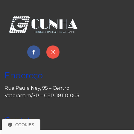
Endereço
Rua Paula Ney, 95 – Centro
Votorantim/SP – CEP. 18110-005
Contato
COOKIES
(15) 3353-8090