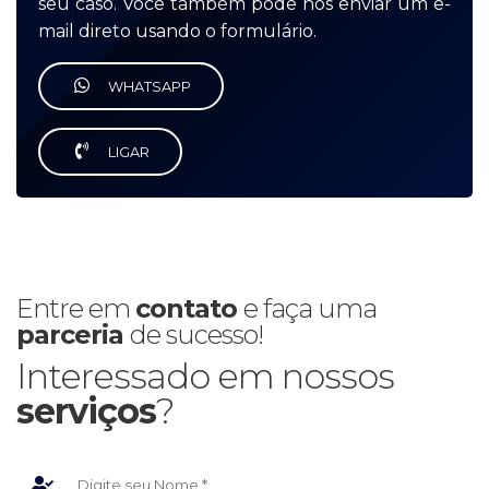
seu caso. Você também pode nos enviar um e-
mail direto usando o formulário.
WHATSAPP
LIGAR
Entre em
contato
e faça uma
parceria
de sucesso!
Interessado em nossos
serviços
?