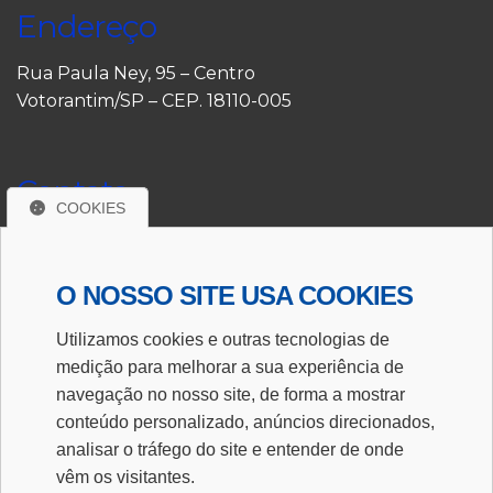
Endereço
Rua Paula Ney, 95 – Centro
Votorantim/SP – CEP. 18110-005
Contato
COOKIES
(15) 3353-8090
(15) 3243-2847
O NOSSO SITE USA COOKIES
Utilizamos cookies e outras tecnologias de
E-mail
medição para melhorar a sua experiência de
navegação no nosso site, de forma a mostrar
financeiro@escritoriocunha.com.br
conteúdo personalizado, anúncios direcionados,
analisar o tráfego do site e entender de onde
CRC/2SP 023824/O-8
vêm os visitantes.