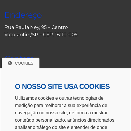
Endereço
Rua Paula Ney, 95 – Centro
Votorantim/SP – CEP. 18110-005
Contato
COOKIES
(15) 3353-8090
(15) 3243-2847
O NOSSO SITE USA COOKIES
Utilizamos cookies e outras tecnologias de
E-mail
medição para melhorar a sua experiência de
navegação no nosso site, de forma a mostrar
financeiro@escritoriocunha.com.br
conteúdo personalizado, anúncios direcionados,
analisar o tráfego do site e entender de onde